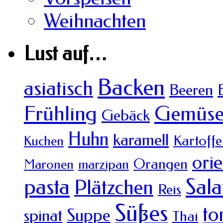
Weihnachten
Lust auf…
Backen
asiatisch
Beeren
Frühling
Gemüs
Gebäck
Huhn
karamell
Kartoffe
Kuchen
orie
Orangen
Maronen
marzipan
pasta
Sala
Plätzchen
Reis
Süßes
to
Suppe
spinat
Thai