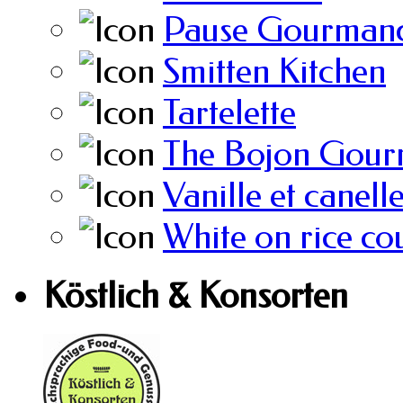
Pause Gourmand
Smitten Kitchen
Tartelette
The Bojon Gour
Vanille et canell
White on rice co
Köstlich & Konsorten