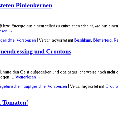
steten Pinienkernen
bzw. Energie aus einem selbst zu entweichen scheint, wie aus einem 
lesen
→
gerichte
,
Vorspeisen
|
Verschlagwortet mit
Basilikum
,
Blätterteig
,
Pe
onendressing und Croutons
atte den Geist aufgegeben und das ärgerlicherweise nach nicht all
Bloggen …
Weiterlesen
→
egetarische Hauptgerichte
,
Vorspeisen
|
Verschlagwortet mit
Crouto
 Tomaten!