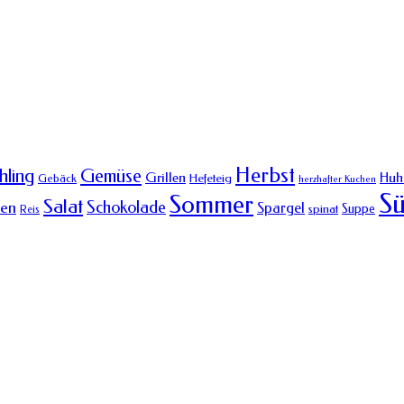
Herbst
Gemüse
hling
Grillen
Huh
Hefeteig
Gebäck
herzhafter Kuchen
Sü
Sommer
Salat
Schokolade
hen
Spargel
Suppe
spinat
Reis