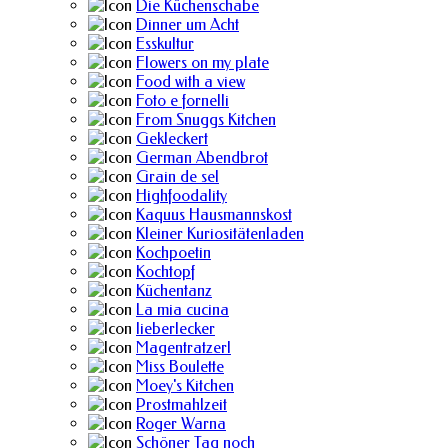
Die Küchenschabe
Dinner um Acht
Esskultur
Flowers on my plate
Food with a view
Foto e fornelli
From Snuggs Kitchen
Gekleckert
German Abendbrot
Grain de sel
Highfoodality
Kaquus Hausmannskost
Kleiner Kuriositätenladen
Kochpoetin
Kochtopf
Küchentanz
La mia cucina
lieberlecker
Magentratzerl
Miss Boulette
Moey's Kitchen
Prostmahlzeit
Roger Warna
Schöner Tag noch