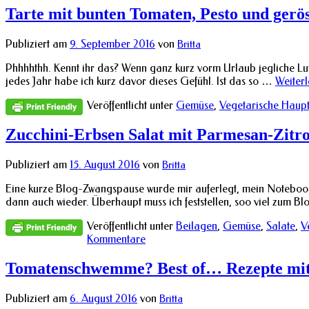
Tarte mit bunten Tomaten, Pesto und gerö
Publiziert am
9. September 2016
von
Britta
Phhhhthh. Kennt ihr das? Wenn ganz kurz vorm Urlaub jegliche Luft 
jedes Jahr habe ich kurz davor dieses Gefühl. Ist das so …
Weiter
Veröffentlicht unter
Gemüse
,
Vegetarische Haupt
Zucchini-Erbsen Salat mit Parmesan-Zitr
Publiziert am
15. August 2016
von
Britta
Eine kurze Blog-Zwangspause wurde mir auferlegt, mein Notebook h
dann auch wieder. Überhaupt muss ich feststellen, soo viel zum 
Veröffentlicht unter
Beilagen
,
Gemüse
,
Salate
,
V
Kommentare
Tomatenschwemme? Best of… Rezepte mit
Publiziert am
6. August 2016
von
Britta