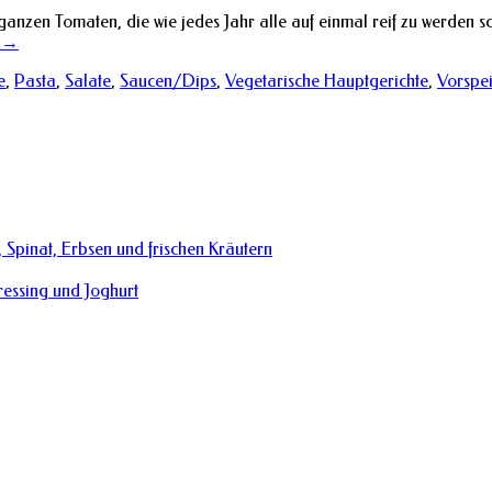
ganzen Tomaten, die wie jedes Jahr alle auf einmal reif zu werden
n
→
e
,
Pasta
,
Salate
,
Saucen/Dips
,
Vegetarische Hauptgerichte
,
Vorspe
 Spinat, Erbsen und frischen Kräutern
essing und Joghurt