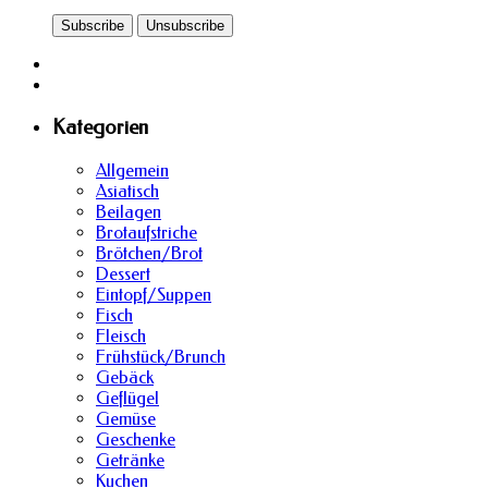
Kategorien
Allgemein
Asiatisch
Beilagen
Brotaufstriche
Brötchen/Brot
Dessert
Eintopf/Suppen
Fisch
Fleisch
Frühstück/Brunch
Gebäck
Geflügel
Gemüse
Geschenke
Getränke
Kuchen