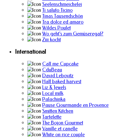
Seelenschmeichelei
Ti saluto Ticino
Tinas Tausendschön
Tra dolce ed amaro
Wildes Poulet
Wo geht's zum Gemüseregal?
Ziii kocht
International
Call me Cupcake
CduBeau
David Lebovitz
Half baked harvest
Liz & Jewels
Local milk
Palachinka
Pause Gourmande en Provence
Smitten Kitchen
Tartelette
The Bojon Gourmet
Vanille et canelle
White on rice couple