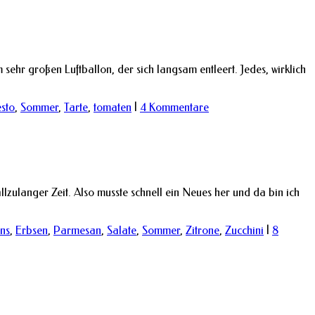
sehr großen Luftballon, der sich langsam entleert. Jedes, wirklich
sto
,
Sommer
,
Tarte
,
tomaten
|
4 Kommentare
zulanger Zeit. Also musste schnell ein Neues her und da bin ich
ns
,
Erbsen
,
Parmesan
,
Salate
,
Sommer
,
Zitrone
,
Zucchini
|
8