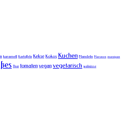
Kuchen
Kekse
n
Kokos
karamell
Mandeln
Kartoffeln
Maronen
marzipan
ßes
vegetarisch
tomaten
vegan
Thai
walnüsse