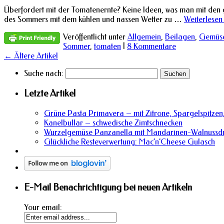
Überfordert mit der Tomatenernte? Keine Ideen, was man mit den 
des Sommers mit dem kühlen und nassen Wetter zu …
Weiterlese
Veröffentlicht unter
Allgemein
,
Beilagen
,
Gemüs
Sommer
,
tomaten
|
8 Kommentare
←
Ältere Artikel
Suche nach:
Letzte Artikel
Grüne Pasta Primavera – mit Zitrone, Spargelspitzen,
Kanelbullar – schwedische Zimtschnecken
Wurzelgemüse Panzanella mit Mandarinen-Walnussdr
Glückliche Resteverwertung: Mac’n’Cheese Gulasch
E-Mail Benachrichtigung bei neuen Artikeln
Your email: