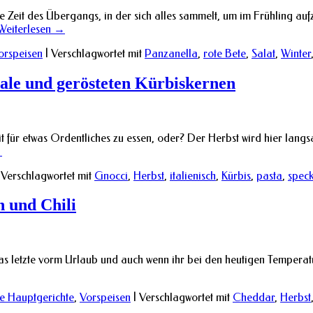
ne Zeit des Übergangs, in der sich alles sammelt, um im Frühling auf
Weiterlesen
→
orspeisen
|
Verschlagwortet mit
Panzanella
,
rote Bete
,
Salat
,
Winter
ale und gerösteten Kürbiskernen
t für etwas Ordentliches zu essen, oder? Der Herbst wird hier lang
→
Verschlagwortet mit
Gnocci
,
Herbst
,
italienisch
,
Kürbis
,
pasta
,
spec
 und Chili
Das letzte vorm Urlaub und auch wenn ihr bei den heutigen Temperat
e Hauptgerichte
,
Vorspeisen
|
Verschlagwortet mit
Cheddar
,
Herbst