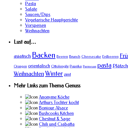
Pasta
Salate
Saucen/Dips
Vegetarische Hauptgerichte
Vorspeisen
Weihnachten
Lust auf…
Backen
Frü
asiatisch
Beeren
Brunch
Cheesecake
Erdbeeren
pasta
Plätzc
orientalisch
Ottolenghi
Orangen
Paprika
Parmesan
Winter
Weihnachten
zimt
Mehr Links zum Thema Genuss
Anonyme Köche
Arthurs Tochter kocht
Bonjour Alsace
Bushcooks Kitchen
Chestnut & Sage
Chili und Ciabatta