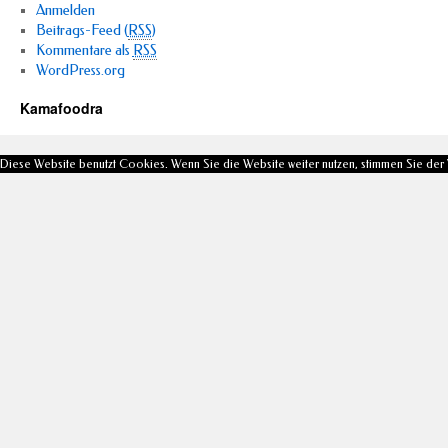
Anmelden
Beitrags-Feed (
RSS
)
Kommentare als
RSS
WordPress.org
Kamafoodra
Diese Website benutzt Cookies. Wenn Sie die Website weiter nutzen, stimmen Sie de