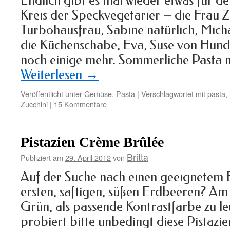
Endlich gibt es mal wieder etwas für 
Kreis der Speckvegetarier – die Frau Z
Turbohausfrau, Sabine natürlich, Mich
die Küchenschabe, Eva, Suse von Hund
noch einige mehr. Sommerliche Pasta
Weiterlesen
→
Veröffentlicht unter
Gemüse
,
Pasta
|
Verschlagwortet mit
pasta
,
Zucchini
|
15 Kommentare
Pistazien Crème Brûlée
Britta
Publiziert am
29. April 2012
von
Auf der Suche nach einen geeignetem B
ersten, saftigen, süßen Erdbeeren? Am
Grün, als passende Kontrastfarbe zu 
probiert bitte unbedingt diese Pistazi