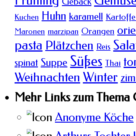
Frühling
Gemüs
Gebäck
Huhn
karamell
Kartoffe
Kuchen
orie
Orangen
Maronen
marzipan
pasta
Sala
Plätzchen
Reis
Süßes
to
Suppe
spinat
Thai
Winter
Weihnachten
zim
Mehr Links zum Thema 
Anonyme Köche
Arthurs Tochter 