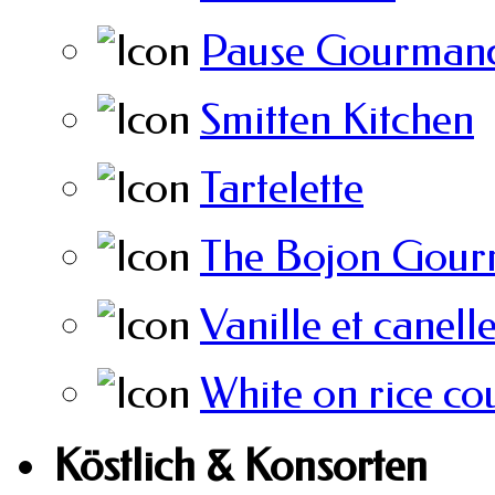
Pause Gourmand
Smitten Kitchen
Tartelette
The Bojon Gour
Vanille et canell
White on rice co
Köstlich & Konsorten