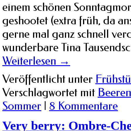
einem schönen Sonntagmorg
geshootet (extra früh, da an
gerne mal ganz schnell ver
wunderbare Tina Tausends
Weiterlesen
→
Veröffentlicht unter
Frühst
Verschlagwortet mit
Beere
Sommer
|
8 Kommentare
Very berry: Ombre-Che