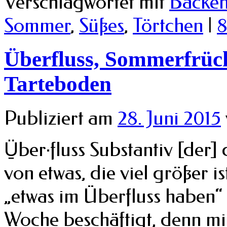
Verschlagwortet mit
Backe
Sommer
,
Süßes
,
Törtchen
|
8
Überfluss, Sommerfrüch
Tarteboden
Publiziert am
28. Juni 2015
Ü̱ber·fluss Substantiv [der
von etwas, die viel größer is
„etwas im Überfluss haben“ 
Woche beschäftigt, denn mir