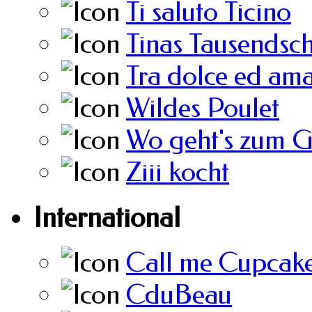
Ti saluto Ticino
Tinas Tausendsc
Tra dolce ed am
Wildes Poulet
Wo geht's zum 
Ziii kocht
International
Call me Cupcak
CduBeau