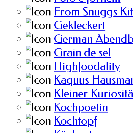
From Snuggs Ki
Gekleckert
German Abendb
Grain de sel
Highfoodality
Kaquus Hausman
Kleiner Kuriosit
Kochpoetin
Kochtopf