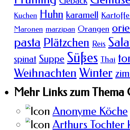
Gebäck
Huhn
karamell
Kartoffe
Kuchen
orie
Orangen
Maronen
marzipan
pasta
Sala
Plätzchen
Reis
Süßes
to
Suppe
spinat
Thai
Winter
Weihnachten
zim
Mehr Links zum Thema 
Anonyme Köche
Arthurs Tochter 