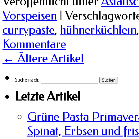
Veröffentlicht unter
Asiatis
Vorspeisen
|
Verschlagworte
currypaste
,
hühnerküchlein
Kommentare
←
Ältere Artikel
Suche nach:
Letzte Artikel
Grüne Pasta Primavera
Spinat, Erbsen und fri