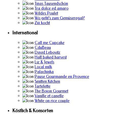
Tinas Tausendschön
Tra dolce ed amaro
Wildes Poulet
Wo geht's zum Gemüseregal?
Ziii kocht
International
Call me Cupcake
CduBeau
David Lebovitz
Half baked harvest
Liz & Jewels
Local milk
Palachinka
Pause Gourmande en Provence
Smitten Kitchen
Tartelette
The Bojon Gourmet
Vanille et canelle
White on rice couple
Köstlich & Konsorten