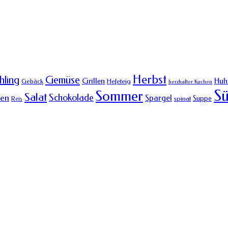
Herbst
Gemüse
hling
Grillen
Huh
Hefeteig
Gebäck
herzhafter Kuchen
Sü
Sommer
Salat
Schokolade
hen
Spargel
Suppe
spinat
Reis