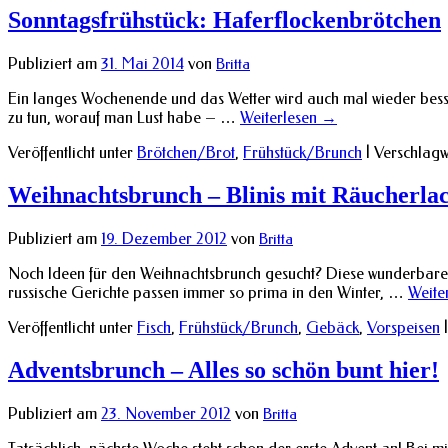
Sonntagsfrühstück: Haferflockenbrötchen
Publiziert am
31. Mai 2014
von
Britta
Ein langes Wochenende und das Wetter wird auch mal wieder besser
zu tun, worauf man Lust habe – …
Weiterlesen
→
Veröffentlicht unter
Brötchen/Brot
,
Frühstück/Brunch
|
Verschlagw
Weihnachtsbrunch – Blinis mit Räucherla
Publiziert am
19. Dezember 2012
von
Britta
Noch Ideen für den Weihnachtsbrunch gesucht? Diese wunderbaren Fl
russische Gerichte passen immer so prima in den Winter, …
Weite
Veröffentlicht unter
Fisch
,
Frühstück/Brunch
,
Gebäck
,
Vorspeisen
|
Adventsbrunch – Alles so schön bunt hier!
Publiziert am
23. November 2012
von
Britta