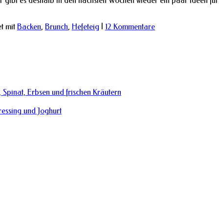
ir gibt es deshalb in den nächsten Wochen wieder ein paar Ideen fü
t mit
Backen
,
Brunch
,
Hefeteig
|
12 Kommentare
 Spinat, Erbsen und frischen Kräutern
essing und Joghurt