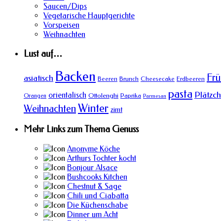
Saucen/Dips
Vegetarische Hauptgerichte
Vorspeisen
Weihnachten
Lust auf…
Backen
Frü
asiatisch
Beeren
Brunch
Cheesecake
Erdbeeren
pasta
Plätzc
orientalisch
Ottolenghi
Orangen
Paprika
Parmesan
Winter
Weihnachten
zimt
Mehr Links zum Thema Genuss
Anonyme Köche
Arthurs Tochter kocht
Bonjour Alsace
Bushcooks Kitchen
Chestnut & Sage
Chili und Ciabatta
Die Küchenschabe
Dinner um Acht