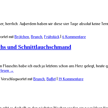
, herrlich. Außerdem haben wir diese vier Tage absolut keine Termin
ortet mit
Brötchen
,
Brunch
,
Frühstück
|
6 Kommentare
chs und Schnittlauchschmand
auschis habe ich euch ja letztens schon ans Herz gelegt, heute gibt
rlesen
→
Verschlagwortet mit
Brunch
,
Buffet
|
19 Kommentare