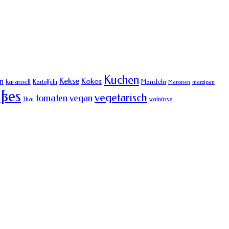
Kuchen
Kekse
n
Kokos
karamell
Mandeln
Kartoffeln
Maronen
marzipan
ßes
vegetarisch
tomaten
vegan
Thai
walnüsse