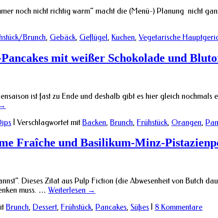
mmer noch nicht richtig warm“ macht die (Menü-) Planung nicht ganz 
hstück/Brunch
,
Gebäck
,
Geflügel
,
Kuchen
,
Vegetarische Hauptgeri
tta-Pancakes mit weißer Schokolade und Blu
nsaison ist fast zu Ende und deshalb gibt es hier gleich nochmals
→
ips
|
Verschlagwortet mit
Backen
,
Brunch
,
Frühstück
,
Orangen
,
Pan
e Fraîche und Basilikum-Minz-Pistazienp
annst“. Dieses Zitat aus Pulp Fiction (die Abwesenheit von Butch da
denken muss. …
Weiterlesen
→
it
Brunch
,
Dessert
,
Frühstück
,
Pancakes
,
Süßes
|
8 Kommentare