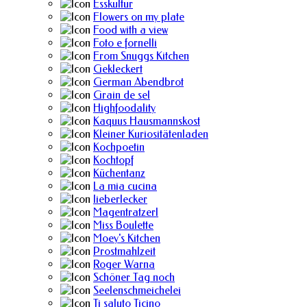
Esskultur
Flowers on my plate
Food with a view
Foto e fornelli
From Snuggs Kitchen
Gekleckert
German Abendbrot
Grain de sel
Highfoodality
Kaquus Hausmannskost
Kleiner Kuriositätenladen
Kochpoetin
Kochtopf
Küchentanz
La mia cucina
lieberlecker
Magentratzerl
Miss Boulette
Moey's Kitchen
Prostmahlzeit
Roger Warna
Schöner Tag noch
Seelenschmeichelei
Ti saluto Ticino