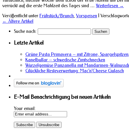
Tatsächlich, nächste Woche steht schon der erste Advent an! Bei m
verrückt auf die erste Mahlzeit des Tages sind …
Weiterlesen
→
Veröffentlicht unter
Frühstück/Brunch
,
Vorspeisen
|
Verschlagworte
←
Ältere Artikel
Suche nach:
Letzte Artikel
Grüne Pasta Primavera – mit Zitrone, Spargelspitzen,
Kanelbullar – schwedische Zimtschnecken
Wurzelgemüse Panzanella mit Mandarinen-Walnussdr
Glückliche Resteverwertung: Mac’n’Cheese Gulasch
E-Mail Benachrichtigung bei neuen Artikeln
Your email: