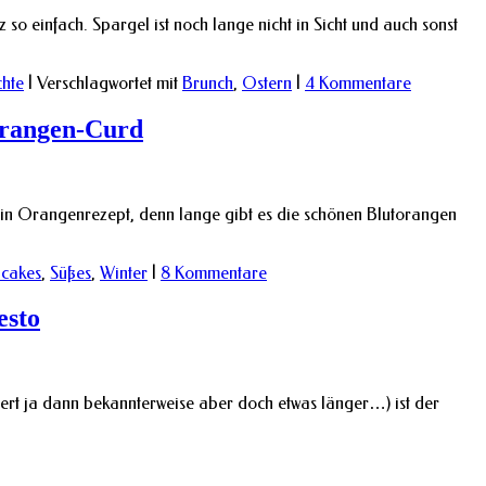
so einfach. Spargel ist noch lange nicht in Sicht und auch sonst
chte
|
Verschlagwortet mit
Brunch
,
Ostern
|
4 Kommentare
torangen-Curd
 ein Orangenrezept, denn lange gibt es die schönen Blutorangen
cakes
,
Süßes
,
Winter
|
8 Kommentare
esto
uert ja dann bekannterweise aber doch etwas länger…) ist der