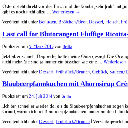
Ostern steht direkt vor der Tür… und die Kombi „sehr früh“ mit „i
gibt es noch nicht allzu …
Weiterlesen
→
Veröffentlicht unter
Beilagen
,
Brötchen/Brot
,
Dessert
,
Fleisch
,
Frü
Last call for Blutorangen! Fluffige Rico
Publiziert am
5. März 2015
von
Britta
Jetzt aber schnell. Dapperle, hätte meine Oma gesagt. Die Orange
nicht mehr. Sie sind ja immer ein bisschen wie eine …
Weiterlesen
Veröffentlicht unter
Dessert
,
Frühstück/Brunch
,
Gebäck
,
Saucen/D
Blaubeerpfannkuchen mit Ahornsirup Crèm
Publiziert am
24. Juli 2014
von
Britta
„Ich bin schneller wieder da, als du Blaubeerpfannkuchen sagen k
Grund, warum ich bei Blaubeerpfannkuchen immer an den Film 
Veröffentlicht unter
Dessert
,
Frühstück/Brunch
|
Verschlagwortet m