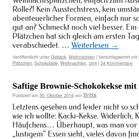
Weihnachtsplätzchen, einfach zum Abs
Rolle?! Kein Ausstechstress, kein umstä
abenteuerlicher Formen, einfach nur sc
gut an? Schmeckt noch viel besser. Ein
Plätzchen hat sich gleich am ersten Ta
verabschiedet. …
Weiterlesen
→
Veröffentlicht unter
Gebäck
,
Weihnachten
|
Verschlagwortet mit
Plätzchen
,
Schokolade
,
Weihnachten
,
zimt
|
24 Kommentare
Saftige Brownie-Schokokekse mit 
Britta
Publiziert am
30. Oktober 2016
von
Letztens gesehen und leider nicht so sc
wie ich wollte: Kacki-Kekse. Widerlich,
Häufchens… Überhaupt, was man vor H
„lustigem“ Essen sieht, vieles davon fin