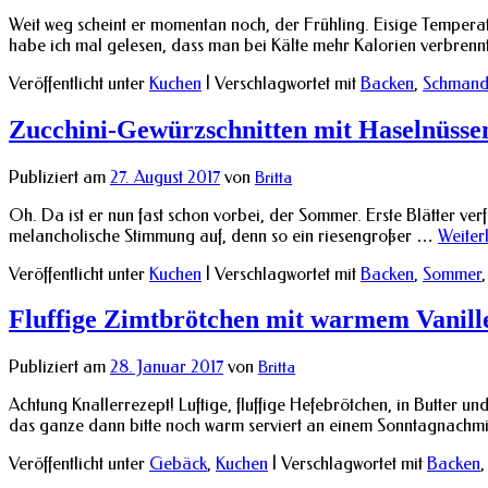
Weit weg scheint er momentan noch, der Frühling. Eisige Tempera
habe ich mal gelesen, dass man bei Kälte mehr Kalorien verbren
Veröffentlicht unter
Kuchen
|
Verschlagwortet mit
Backen
,
Schmand
Zucchini-Gewürzschnitten mit Haselnüsse
Publiziert am
27. August 2017
von
Britta
Oh. Da ist er nun fast schon vorbei, der Sommer. Erste Blätter ve
melancholische Stimmung auf, denn so ein riesengroßer …
Weiter
Veröffentlicht unter
Kuchen
|
Verschlagwortet mit
Backen
,
Sommer
Fluffige Zimtbrötchen mit warmem Vanill
Publiziert am
28. Januar 2017
von
Britta
Achtung Knallerrezept! Luftige, fluffige Hefebrötchen, in Butt
das ganze dann bitte noch warm serviert an einem Sonntagnachm
Veröffentlicht unter
Gebäck
,
Kuchen
|
Verschlagwortet mit
Backen