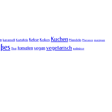
Kuchen
Kekse
n
Kokos
karamell
Mandeln
Kartoffeln
Maronen
marzipan
ßes
vegetarisch
tomaten
vegan
Thai
walnüsse