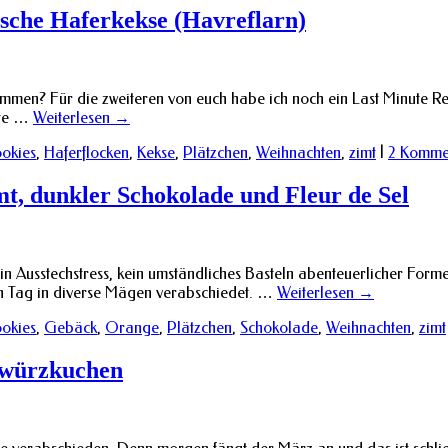
sche Haferkekse (Havreflarn)
en? Für die zweiteren von euch habe ich noch ein Last Minute Reze
zte …
Weiterlesen
→
okies
,
Haferflocken
,
Kekse
,
Plätzchen
,
Weihnachten
,
zimt
|
2 Komme
mt, dunkler Schokolade und Fleur de Sel
 Ausstechstress, kein umständliches Basteln abenteuerlicher Formen
ten Tag in diverse Mägen verabschiedet. …
Weiterlesen
→
okies
,
Gebäck
,
Orange
,
Plätzchen
,
Schokolade
,
Weihnachten
,
zimt
ewürzkuchen