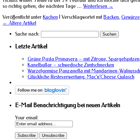
Tschüss Winter. Heute ist der 29. Februar und ich möchte dich gern
so richtig gehen, die nächsten Tage …
Weiterlesen
→
Veröffentlicht unter
Kuchen
|
Verschlagwortet mit
Backen
,
Gewürze
←
Ältere Artikel
Suche nach:
Letzte Artikel
Grüne Pasta Primavera – mit Zitrone, Spargelspitzen,
Kanelbullar – schwedische Zimtschnecken
Wurzelgemüse Panzanella mit Mandarinen-Walnussdr
Glückliche Resteverwertung: Mac’n’Cheese Gulasch
E-Mail Benachrichtigung bei neuen Artikeln
Your email: