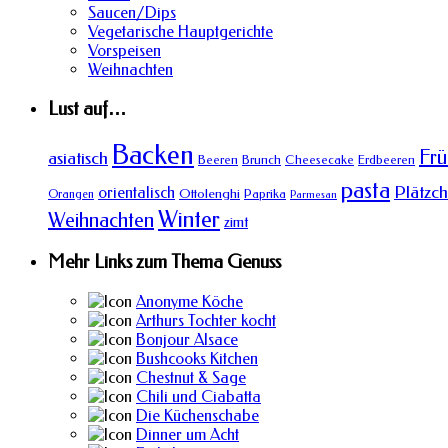
Saucen/Dips
Vegetarische Hauptgerichte
Vorspeisen
Weihnachten
Lust auf…
Backen
Frü
asiatisch
Beeren
Brunch
Cheesecake
Erdbeeren
pasta
Plätzc
orientalisch
Ottolenghi
Orangen
Paprika
Parmesan
Winter
Weihnachten
zimt
Mehr Links zum Thema Genuss
Anonyme Köche
Arthurs Tochter kocht
Bonjour Alsace
Bushcooks Kitchen
Chestnut & Sage
Chili und Ciabatta
Die Küchenschabe
Dinner um Acht