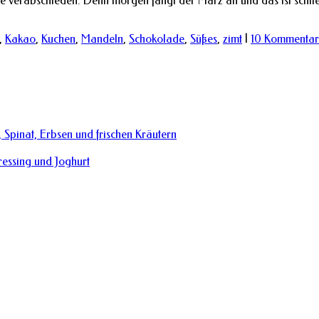
e verabschieden. Denn morgen fängt der März an und das ist schließl
,
Kakao
,
Kuchen
,
Mandeln
,
Schokolade
,
Süßes
,
zimt
|
10 Kommentar
 Spinat, Erbsen und frischen Kräutern
essing und Joghurt