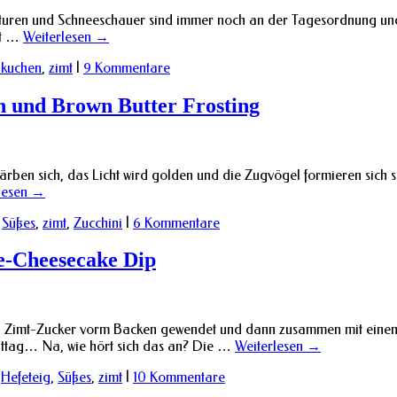
turen und Schneeschauer sind immer noch an der Tagesordnung und 
nt …
Weiterlesen
→
kuchen
,
zimt
|
9 Kommentare
n und Brown Butter Frosting
rfärben sich, das Licht wird golden und die Zugvögel formieren sic
lesen
→
,
Süßes
,
zimt
,
Zucchini
|
6 Kommentare
e-Cheesecake Dip
er und Zimt-Zucker vorm Backen gewendet und dann zusammen mit ei
ittag… Na, wie hört sich das an? Die …
Weiterlesen
→
,
Hefeteig
,
Süßes
,
zimt
|
10 Kommentare