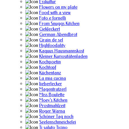
Esskultur
Flowers on my plate
Food with a view
Foto e fornelli
From Snuggs Kitchen
Gekleckert
German Abendbrot
Grain de sel
Highfoodality
Kaquus Hausmannskost
Kleiner Kuriositätenladen
Kochpoetin
Kochtopf
Küchentanz
La mia cucina
lieberlecker
Magentratzerl
Miss Boulette
Moey's Kitchen
Prostmahlzeit
Roger Warna
Schöner Tag noch
Seelenschmeichelei
Ti saluto Ticino