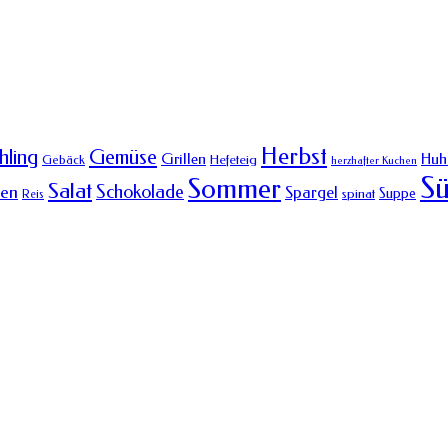
Herbst
Gemüse
hling
Grillen
Huh
Hefeteig
Gebäck
herzhafter Kuchen
Sü
Sommer
Salat
Schokolade
hen
Spargel
Suppe
spinat
Reis