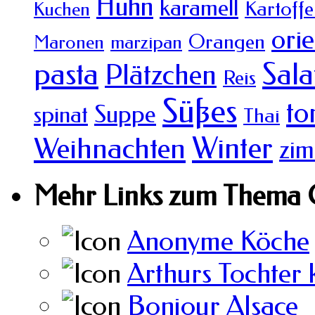
Huhn
karamell
Kartoffe
Kuchen
orie
Orangen
Maronen
marzipan
pasta
Sala
Plätzchen
Reis
Süßes
to
Suppe
spinat
Thai
Winter
Weihnachten
zim
Mehr Links zum Thema 
Anonyme Köche
Arthurs Tochter 
Bonjour Alsace