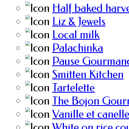
Half baked harve
Liz & Jewels
Local milk
Palachinka
Pause Gourmand
Smitten Kitchen
Tartelette
The Bojon Gour
Vanille et canell
White on rice co