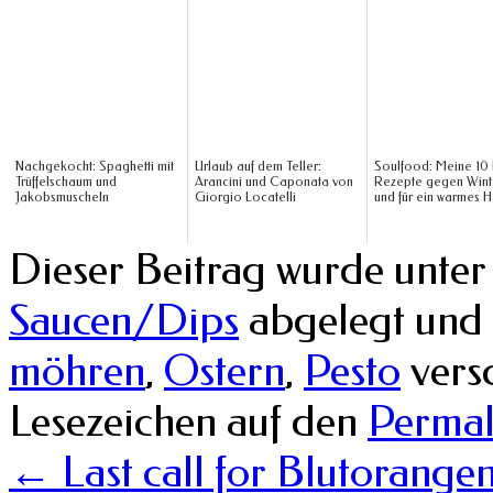
Nachgekocht: Spaghetti mit
Urlaub auf dem Teller:
Soulfood: Meine 10 
Trüffelschaum und
Arancini und Caponata von
Rezepte gegen Wint
Jakobsmuscheln
Giorgio Locatelli
und für ein warmes H
Dieser Beitrag wurde unte
Saucen/Dips
abgelegt und
möhren
,
Ostern
,
Pesto
versc
Lesezeichen auf den
Permal
←
Last call for Blutorangen