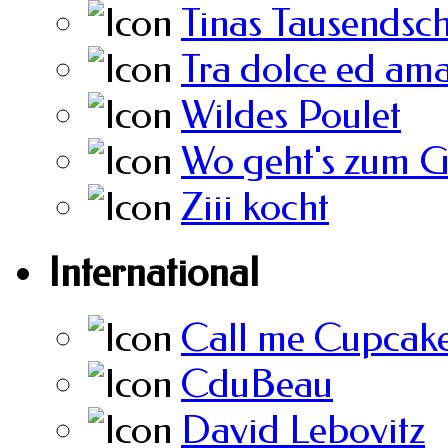
Tinas Tausendsc
Tra dolce ed am
Wildes Poulet
Wo geht's zum 
Ziii kocht
International
Call me Cupcak
CduBeau
David Lebovitz