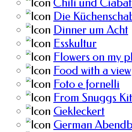
Chili und Ciabat
Die Küchenscha
Dinner um Acht
Esskultur
Flowers on my p
Food with a view
Foto e fornelli
From Snuggs Ki
Gekleckert
German Abendb