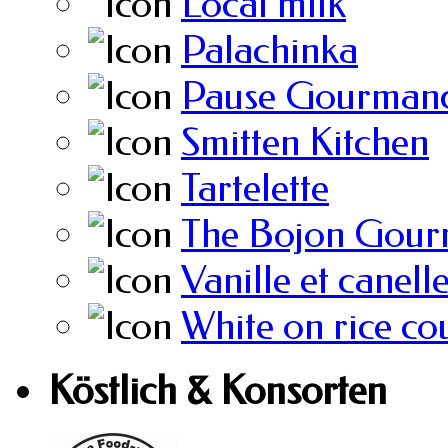
Local milk
Palachinka
Pause Gourmand
Smitten Kitchen
Tartelette
The Bojon Gour
Vanille et canell
White on rice co
Köstlich & Konsorten