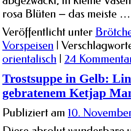
abgezwackt, in kleine Vasen
rosa Blüten – das meiste 
Veröffentlicht unter
Brötch
Vorspeisen
|
Verschlagworte
orientalisch
|
24 Kommenta
Trostsuppe in Gelb: Li
gebratenem Ketjap Man
Publiziert am
10. Novembe
Diese absolut wunderbare 