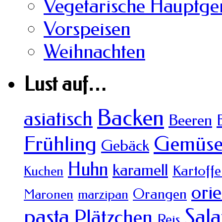
Vegetarische Hauptger
Vorspeisen
Weihnachten
Lust auf…
Backen
asiatisch
Beeren
Frühling
Gemüs
Gebäck
Huhn
karamell
Kartoffe
Kuchen
orie
Orangen
Maronen
marzipan
pasta
Sala
Plätzchen
Reis