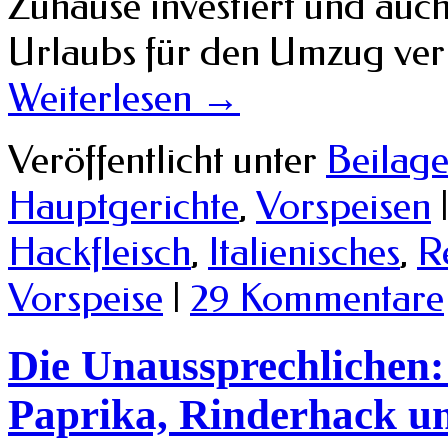
Zuhause investiert und auch
Urlaubs für den Umzug verb
Weiterlesen
→
Veröffentlicht unter
Beilag
Hauptgerichte
,
Vorspeisen
Hackfleisch
,
Italienisches
,
R
Vorspeise
|
29 Kommentare
Die Unaussprechlichen:
Paprika, Rinderhack u