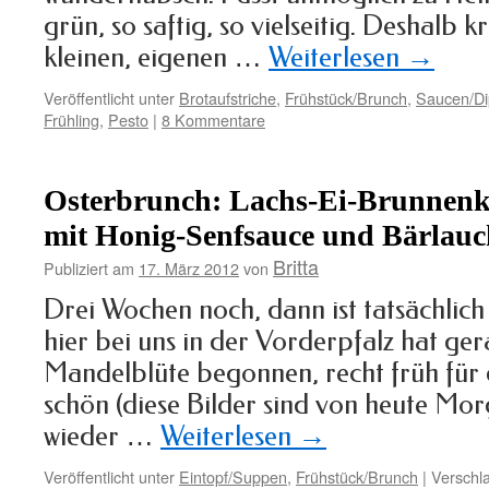
grün, so saftig, so vielseitig. Deshalb k
kleinen, eigenen …
Weiterlesen
→
Veröffentlicht unter
Brotaufstriche
,
Frühstück/Brunch
,
Saucen/Di
Frühling
,
Pesto
|
8 Kommentare
Osterbrunch: Lachs-Ei-Brunnenk
mit Honig-Senfsauce und Bärlau
Britta
Publiziert am
17. März 2012
von
Drei Wochen noch, dann ist tatsächlic
hier bei uns in der Vorderpfalz hat ge
Mandelblüte begonnen, recht früh für 
schön (diese Bilder sind von heute Morg
wieder …
Weiterlesen
→
Veröffentlicht unter
Eintopf/Suppen
,
Frühstück/Brunch
|
Verschla