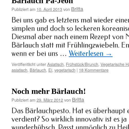
Bärlauch Pa-Jeon
Britta
Publiziert am
10. April 2013
von
Bei uns gab es letztens mal wieder eine
simplen und doch so leckeren koreani
Diesmal aber nach einem Rezept von M
Bärlauch statt mit Frühlingzwiebeln. End
wenn er bei uns …
Weiterlesen
→
Veröffentlicht unter
Asiatisch
,
Frühstück/Brunch
,
Vegetarische H
asiatisch
,
Bärlauch
,
Ei
,
vegetarisch
|
18 Kommentare
Noch mehr Bärlauch!
Britta
Publiziert am
29. März 2012
von
Das Bärlauchpesto. Hat es überhaupt e
verdient? So wirklich innovativ ist es ja 
wunderhübsch. Passt unmöglich zu Hei