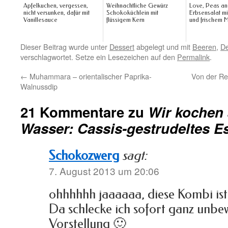
Apfelkuchen, vergessen,
Weihnachtliche Gewürz
Love, Peas an
nicht versunken, dafür mit
Schokoküchlein mit
Erbsensalat m
Vanillesauce
flüssigem Kern
und frischem M
Dieser Beitrag wurde unter
Dessert
abgelegt und mit
Beeren
,
De
verschlagwortet. Setze ein Lesezeichen auf den
Permalink
.
←
Muhammara – orientalischer Paprika-
Von der Re
Walnussdip
21 Kommentare zu
Wir kochen 
Wasser: Cassis-gestrudeltes E
Schokozwerg
sagt:
7. August 2013 um 20:06
ohhhhhh jaaaaaa, diese Kombi is
Da schlecke ich sofort ganz unbe
Vorstellung 🙂