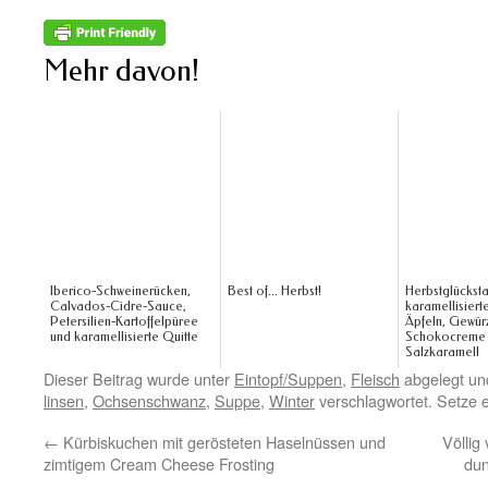
Mehr davon!
Iberico-Schweinerücken,
Best of... Herbst!
Herbstglücksta
Calvados-Cidre-Sauce,
karamellisiert
Petersilien-Kartoffelpüree
Äpfeln, Gewür
und karamellisierte Quitte
Schokocreme
Salzkaramell
Dieser Beitrag wurde unter
Eintopf/Suppen
,
Fleisch
abgelegt un
linsen
,
Ochsenschwanz
,
Suppe
,
Winter
verschlagwortet. Setze 
←
Kürbiskuchen mit gerösteten Haselnüssen und
Völlig
zimtigem Cream Cheese Frosting
dun