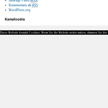
Beitrags-Feed (
RSS
)
Kommentare als
RSS
WordPress.org
Kamafoodra
Diese Website benutzt Cookies. Wenn Sie die Website weiter nutzen, stimmen Sie de