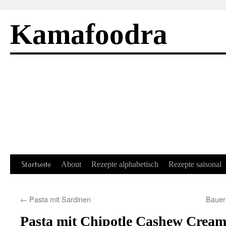
Kamafoodra
Springe
Startseite
About
Rezepte alphabetisch
Rezepte saisonal
zum
←
Pasta mit Sardinen
Bauer
Inhalt
Pasta mit Chipotle Cashew Cream