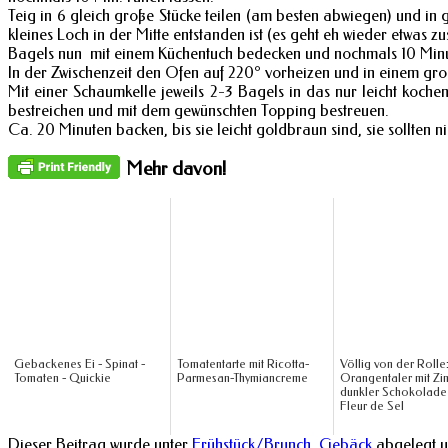
Teig in 6 gleich große Stücke teilen (am besten abwiegen) und in
kleines Loch in der Mitte entstanden ist (es geht eh wieder etwas zu
Bagels nun mit einem Küchentuch bedecken und nochmals 10 Minu
In der Zwischenzeit den Ofen auf 220° vorheizen und in einem gr
Mit einer Schaumkelle jeweils 2-3 Bagels in das nur leicht koc
bestreichen und mit dem gewünschten Topping bestreuen.
Ca. 20 Minuten backen, bis sie leicht goldbraun sind, sie sollten n
Mehr davon!
Gebackenes Ei - Spinat -
Tomatentarte mit Ricotta-
Völlig von der Rolle
Tomaten - Quickie
Parmesan-Thymiancreme
Orangentaler mit Zim
dunkler Schokolade
Fleur de Sel
Dieser Beitrag wurde unter
Frühstück/Brunch
,
Gebäck
abgelegt u