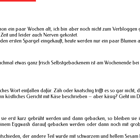
schon ein paar Wochen alt, ich bin aber noch nicht zum Verbloggen
Zeit und leider auch Nerven gekostet.
 den ersten Spargel eingekauft, heute werden nur ein paar Blumen a
nchmal etwas ganz frisch Selbstgebackenem ist am Wochenende bei
hes Wort einfallen dafür. Zäh oder knatschig trifft es so gar nicht, 
in köstliches Gericht mit Käse beschrieben – aber käsig? Geht im D
ie erst kurz gebrüht werden und dann gebacken, so bleiben sie i
t einem Eggwash darauf gebacken werden oder dann noch mit gro
ntschieden, der andere Teil wurde mit schwarzem und hellem Sesam b