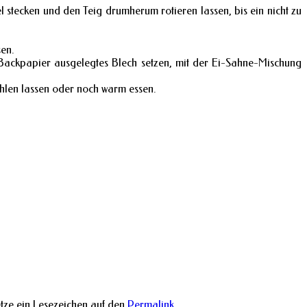
 stecken und den Teig drumherum rotieren lassen, bis ein nicht zu
sen.
 Backpapier ausgelegtes Blech setzen, mit der Ei-Sahne-Mischung
kühlen lassen oder noch warm essen.
tze ein Lesezeichen auf den
Permalink
.