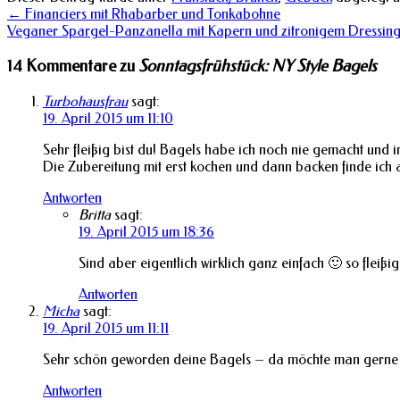
←
Financiers mit Rhabarber und Tonkabohne
Veganer Spargel-Panzanella mit Kapern und zitronigem Dressin
14 Kommentare zu
Sonntagsfrühstück: NY Style Bagels
Turbohausfrau
sagt:
19. April 2015 um 11:10
Sehr fleißig bist du! Bagels habe ich noch nie gemacht und
Die Zubereitung mit erst kochen und dann backen finde ich 
Antworten
Britta
sagt:
19. April 2015 um 18:36
Sind aber eigentlich wirklich ganz einfach 🙂 so fleißig
Antworten
Micha
sagt:
19. April 2015 um 11:11
Sehr schön geworden deine Bagels – da möchte man gerne m
Antworten