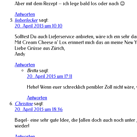
Aber mit dem Rezept – ich lege bald los oder nach 😉
Antworten
lieberlecker
sagt:
20. April 2015 um 10:10
Solltest Du auch Lieferservice anbieten, wäre ich ein sehr 
Mit Cream Cheese n‘ Lox erinnert mich das an meine New Yo
Liebe Grüsse aus Zürich,
Andy
Antworten
Britta
sagt:
20. April 2015 um 17:11
Hehe! Wenn euer schrecklich penibler Zoll nicht wäre,
Antworten
Christine
sagt:
20. April 2015 um 18:36
Bagel- eine sehr gute Idee, die fallen doch auch noch unte
wieder!
Antworten