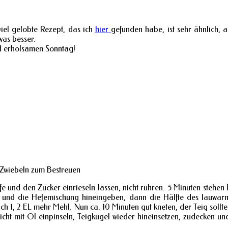
iel gelobte Rezept, das ich
hier
gefunden habe, ist sehr ähnlich,
was besser.
d erholsamen Sonntag!
 Zwiebeln zum Bestreuen
 und den Zucker einrieseln lassen, nicht rühren. 5 Minuten stehen l
en und die Hefemischung hineingeben, dann die Hälfte des lauwar
h 1, 2 EL mehr Mehl. Nun ca. 10 Minuten gut kneten, der Teig sollte
cht mit Öl einpinseln, Teigkugel wieder hineinsetzen, zudecken un