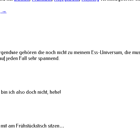
g
→
 irgendwie gehören die noch nicht zu meinem Ess-Universum, die mus
auf jeden Fall sehr spannend.
 bin ich also doch nicht, hehe!
it am Frühstückstisch sitzen…