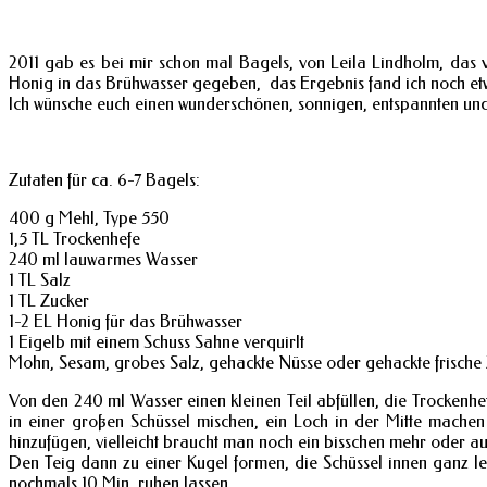
2011 gab es bei mir schon mal Bagels, von Leila Lindholm, das v
Honig in das Brühwasser gegeben, das Ergebnis fand ich noch et
Ich wünsche euch einen wunderschönen, sonnigen, entspannten un
Zutaten für ca. 6-7 Bagels:
400 g Mehl, Type 550
1,5 TL Trockenhefe
240 ml lauwarmes Wasser
1 TL Salz
1 TL Zucker
1-2 EL Honig für das Brühwasser
1 Eigelb mit einem Schuss Sahne verquirlt
Mohn, Sesam, grobes Salz, gehackte Nüsse oder gehackte frische
Von den 240 ml Wasser einen kleinen Teil abfüllen, die Trockenhefe
in einer großen Schüssel mischen, ein Loch in der Mitte mach
hinzufügen, vielleicht braucht man noch ein bisschen mehr oder auc
Den Teig dann zu einer Kugel formen, die Schüssel innen ganz lei
nochmals 10 Min. ruhen lassen.