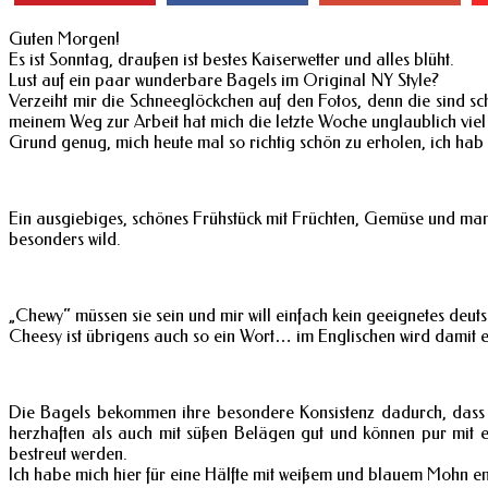
Guten Morgen!
Es ist Sonntag, draußen ist bestes Kaiserwetter und alles blüht.
Lust auf ein paar wunderbare Bagels im Original NY Style?
Verzeiht mir die Schneeglöckchen auf den Fotos, denn die sind 
meinem Weg zur Arbeit hat mich die letzte Woche unglaublich viel 
Grund genug, mich heute mal so richtig schön zu erholen, ich hab
Ein ausgiebiges, schönes Frühstück mit Früchten, Gemüse und ma
besonders wild.
„Chewy“ müssen sie sein und mir will einfach kein geeignetes deutsc
Cheesy ist übrigens auch so ein Wort… im Englischen wird damit e
Die Bagels bekommen ihre besondere Konsistenz dadurch, dass s
herzhaften als auch mit süßen Belägen gut und können pur mi
bestreut werden.
Ich habe mich hier für eine Hälfte mit weißem und blauem Mohn e