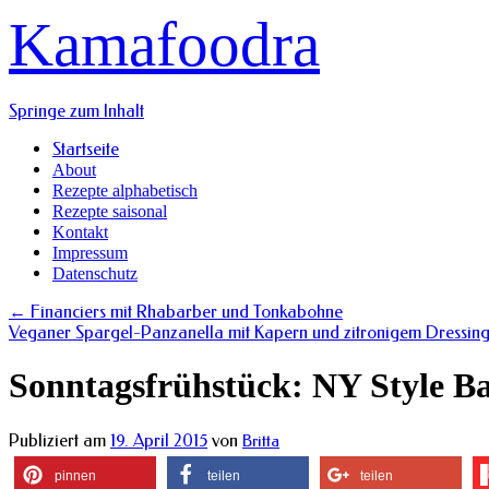
Kamafoodra
Springe zum Inhalt
Startseite
About
Rezepte alphabetisch
Rezepte saisonal
Kontakt
Impressum
Datenschutz
←
Financiers mit Rhabarber und Tonkabohne
Veganer Spargel-Panzanella mit Kapern und zitronigem Dressin
Sonntagsfrühstück: NY Style Ba
Publiziert am
19. April 2015
von
Britta
pinnen
teilen
teilen