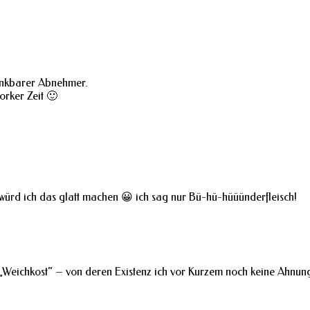
dankbarer Abnehmer.
rker Zeit 🙂
 würd ich das glatt machen 😀 ich sag nur Bü-hü-hüüünderfleisch!
r „Weichkost“ – von deren Existenz ich vor Kurzem noch keine Ahnun