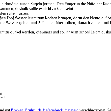
 gleichmäßig runde Kugeln formen. Den Finger in die Mitte der Kugel
sammen, deshalb sollte es nicht zu klein sein).
ten ruhen lassen.
oßen Topf Wasser leicht zum Kochen bringen, darin den Honig auflö
hende Wasser geben und 2 Minuten überbrühen, danach auf ein mit
icht zu dunkel werden, chewiness und so, ihr wisst schon! Leicht aus
:
t,
 und
nd mit
Backen
,
Frühstück
,
Hefegebäck
,
Hefeteig
verschlagwortet. Se