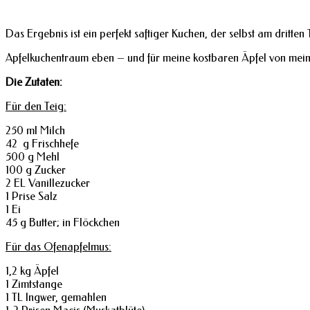
Das Ergebnis ist ein perfekt saftiger Kuchen, der selbst am dritte
Apfelkuchentraum eben – und für meine kostbaren Äpfel von mein
Die Zutaten:
Für den Teig:
250 ml Milch
42 g Frischhefe
500 g Mehl
100 g Zucker
2 EL Vanillezucker
1 Prise Salz
1 Ei
45 g Butter; in Flöckchen
Für das Ofenapfelmus:
1,2 kg Äpfel
1 Zimtstange
1 TL Ingwer, gemahlen