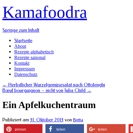
Kamafoodra
Springe zum Inhalt
Startseite
About
Rezepte alphabetisch
Rezepte saisonal
Kontakt
Impressum
Datenschutz
←
Herbstlicher Wurzelgemüsesalat nach Ottolenghi
Bœuf bourguignon – nicht von Julia Child
→
Ein Apfelkuchentraum
Publiziert am
31. Oktober 2013
von
Britta
pinnen
teilen
teilen