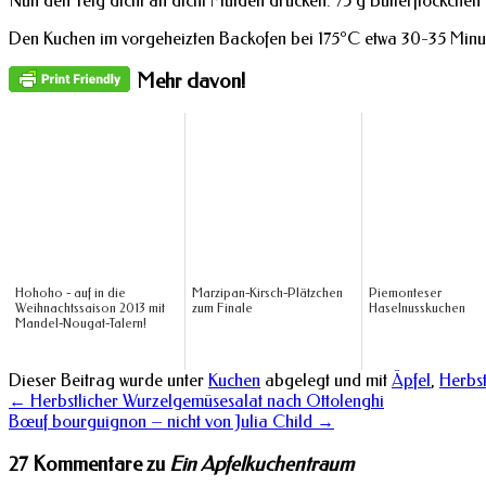
Nun den Teig dicht an dicht Mulden drücken. 75 g Butterflöckchen
Den Kuchen im vorgeheizten Backofen bei 175°C etwa 30-35 Minu
Mehr davon!
Hohoho - auf in die
Marzipan-Kirsch-Plätzchen
Piemonteser
Weihnachtssaison 2013 mit
zum Finale
Haselnusskuchen
Mandel-Nougat-Talern!
Dieser Beitrag wurde unter
Kuchen
abgelegt und mit
Äpfel
,
Herbs
←
Herbstlicher Wurzelgemüsesalat nach Ottolenghi
Bœuf bourguignon – nicht von Julia Child
→
27 Kommentare zu
Ein Apfelkuchentraum