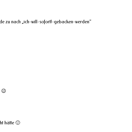
ade zu nach „ich-will-sofort!-gebacken-werden“
n 😉
ht hätte 🙂