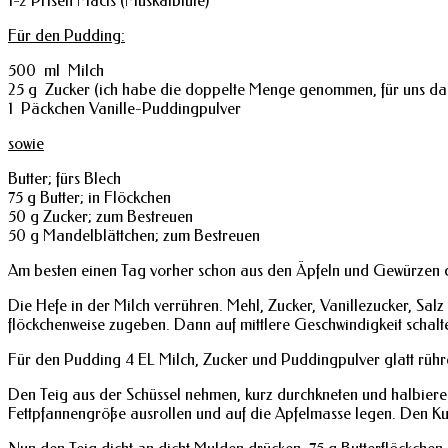
1-2 Prisen Macis (Muskatblüte)
Für den Pudding:
500 ml Milch
25 g Zucker (ich habe die doppelte Menge genommen, für uns darf
1 Päckchen Vanille-Puddingpulver
sowie
Butter; fürs Blech
75 g Butter; in Flöckchen
50 g Zucker; zum Bestreuen
50 g Mandelblättchen; zum Bestreuen
Am besten einen Tag vorher schon aus den Äpfeln und Gewürzen
Die Hefe in der Milch verrühren. Mehl, Zucker, Vanillezucker, Sal
flöckchenweise zugeben. Dann auf mittlere Geschwindigkeit schalt
Für den Pudding 4 EL Milch, Zucker und Puddingpulver glatt rühr
Den Teig aus der Schüssel nehmen, kurz durchkneten und halbieren
Fettpfannengröße ausrollen und auf die Apfelmasse legen. Den K