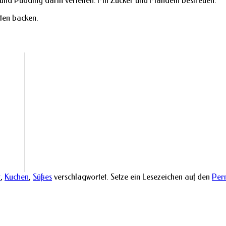
 und Pudding darin verteilen. Mit Zucker und Mandeln bestreuen.
ten backen.
t
,
Kuchen
,
Süßes
verschlagwortet. Setze ein Lesezeichen auf den
Per