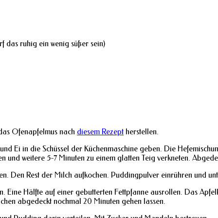
 das ruhig ein wenig süßer sein)
 das Ofenapfelmus nach
diesem Rezept
herstellen.
z und Ei in die Schüssel der Küchenmaschine geben. Die Hefemischun
en und weitere 5-7 Minuten zu einem glatten Teig verkneten. Abged
en. Den Rest der Milch aufkochen. Puddingpulver einrühren und un
. Eine Hälfte auf einer gebutterten Fettpfanne ausrollen. Das Apfel
uchen abgedeckt nochmal 20 Minuten gehen lassen.