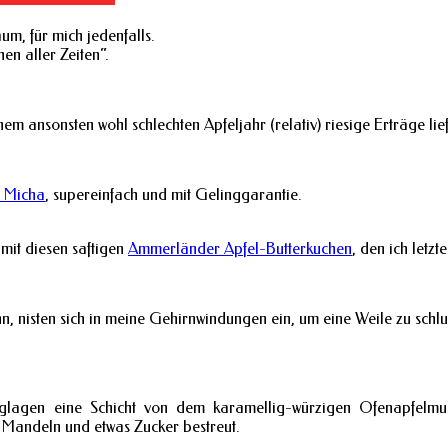
um, für mich jedenfalls.
en aller Zeiten“.
 ansonsten wohl schlechten Apfeljahr (relativ) riesige Erträge lief
 Micha
, supereinfach und mit Gelinggarantie.
mit diesen saftigen
Ammerländer Apfel-Butterkuchen
, den ich letz
n, nisten sich in meine Gehirnwindungen ein, um eine Weile zu sch
teiglagen eine Schicht von dem karamellig-würzigen Ofenapfel
 Mandeln und etwas Zucker bestreut.