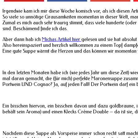
Irgendwie kam ich mir diese Woche komisch vor, als ich diesen Arti
So viele so unnötige Grausamkeiten momentan in dieser Welt, man 
Zumal es mich auch sehr traurig stimmt, dass viele hunderte (oder
sind. Beschämend finde ich das.
Aber dann hab ich
Michas Artikel hier
gelesen und sie hat absolut
Also hereinspaziert und herzlich willkommen zu einem Topf damp
Eine gute Suppe wärmt die Herzen und das können wir momentan 
In den letzten Monaten habe ich (wie jedes Jahr um diese Zeit) 
mal daran gemacht, die (für mich) perfekte Maronensuppe zusam
Portwein UND Cognac? Ja, auf jeden Fall! Der Portwein darf ein 
Ein bisschen hiervon, ein bisschen davon und dazu goldbraune, 
behält sein Aroma) und einen Klecks Crème Double – da ist sie, 
Nachdem diese Suppe als Vorspeise immer schon recht satt macht 