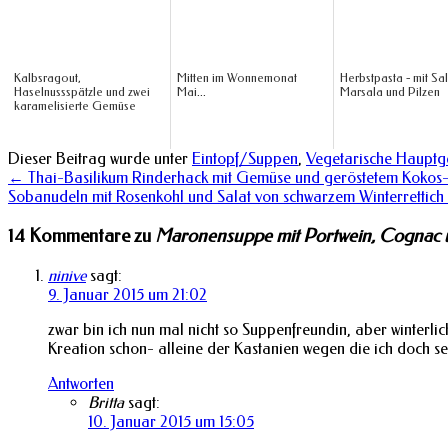
Kalbsragout,
Mitten im Wonnemonat
Herbstpasta - mit Sal
Haselnussspätzle und zwei
Mai...
Marsala und Pilzen
karamelisierte Gemüse
Dieser Beitrag wurde unter
Eintopf/Suppen
,
Vegetarische Hauptg
←
Thai-Basilikum Rinderhack mit Gemüse und geröstetem Kokos
Sobanudeln mit Rosenkohl und Salat von schwarzem Winterrettich
14 Kommentare zu
Maronensuppe mit Portwein, Cognac 
ninive
sagt:
9. Januar 2015 um 21:02
zwar bin ich nun mal nicht so Suppenfreundin, aber winterlic
Kreation schon- alleine der Kastanien wegen die ich doch 
Antworten
Britta
sagt:
10. Januar 2015 um 15:05