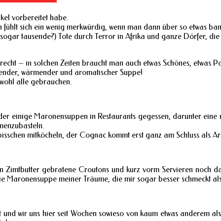
kel vorbereitet habe.
fühlt sich ein wenig merkwürdig, wenn man dann über so etwas bana
 sogar tausende?) Tote durch Terror in Afrika und ganze Dörfer, die 
 recht – in solchen Zeiten braucht man auch etwas Schönes, etwas Pos
fender, wärmender und aromatischer Suppe!
wohl alle gebrauchen.
wieder einige Maronensuppen in Restaurants gegessen, darunter ein
menzubasteln.
bisschen mitköcheln, der Cognac kommt erst ganz am Schluss als A
in Zimtbutter gebratene Croutons und kurz vorm Servieren noch da
die Maronensuppe meiner Träume, die mir sogar besser schmeckt als
und wir uns hier seit Wochen sowieso von kaum etwas anderem als 