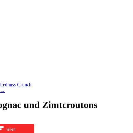
-Erdnuss Crunch
→
ognac und Zimtcroutons
teilen