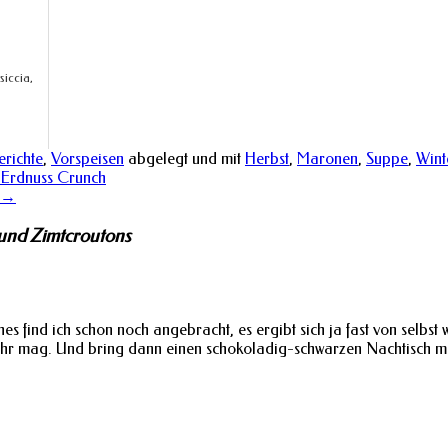
siccia,
erichte
,
Vorspeisen
abgelegt und mit
Herbst
,
Maronen
,
Suppe
,
Wint
-Erdnuss Crunch
→
und Zimtcroutons
hes find ich schon noch angebracht, es ergibt sich ja fast von selbs
sehr mag. Und bring dann einen schokoladig-schwarzen Nachtisch mi