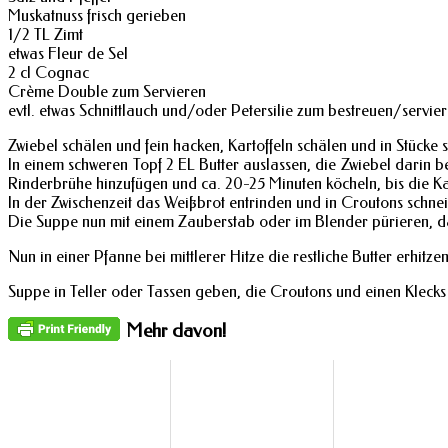
Muskatnuss frisch gerieben
1/2 TL Zimt
etwas Fleur de Sel
2 cl Cognac
Crème Double zum Servieren
evtl. etwas Schnittlauch und/oder Petersilie zum bestreuen/servie
Zwiebel schälen und fein hacken, Kartoffeln schälen und in Stücke 
In einem schweren Topf 2 EL Butter auslassen, die Zwiebel darin 
Rinderbrühe hinzufügen und ca. 20-25 Minuten köcheln, bis die Kar
In der Zwischenzeit das Weißbrot entrinden und in Croutons schne
Die Suppe nun mit einem Zauberstab oder im Blender pürieren, d
Nun in einer Pfanne bei mittlerer Hitze die restliche Butter erhit
Suppe in Teller oder Tassen geben, die Croutons und einen Klecks 
Mehr davon!