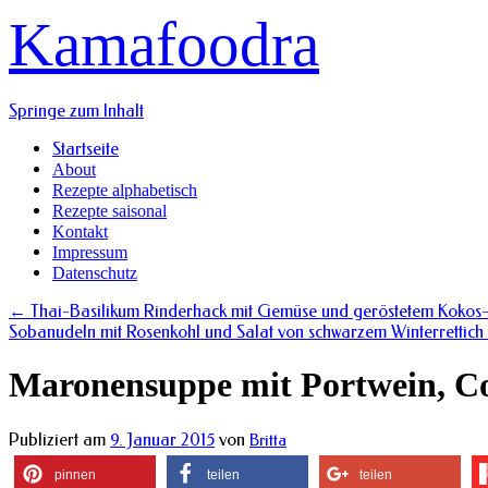
Kamafoodra
Springe zum Inhalt
Startseite
About
Rezepte alphabetisch
Rezepte saisonal
Kontakt
Impressum
Datenschutz
←
Thai-Basilikum Rinderhack mit Gemüse und geröstetem Kokos
Sobanudeln mit Rosenkohl und Salat von schwarzem Winterrettich
Maronensuppe mit Portwein, C
Publiziert am
9. Januar 2015
von
Britta
pinnen
teilen
teilen