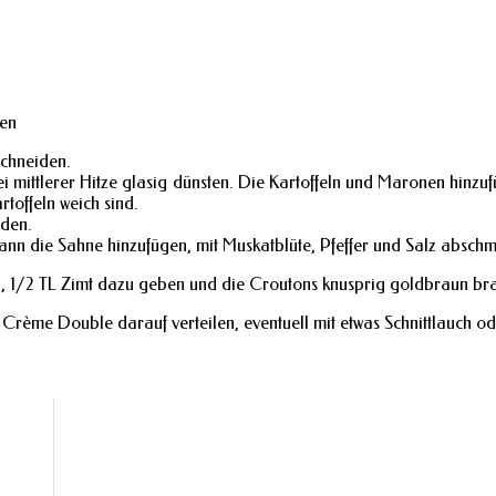
ren
schneiden.
bei mittlerer Hitze glasig dünsten. Die Kartoffeln und Maronen hinz
toffeln weich sind.
iden.
ann die Sahne hinzufügen, mit Muskatblüte, Pfeffer und Salz absch
zen, 1/2 TL Zimt dazu geben und die Croutons knusprig goldbraun bra
Crème Double darauf verteilen, eventuell mit etwas Schnittlauch ode