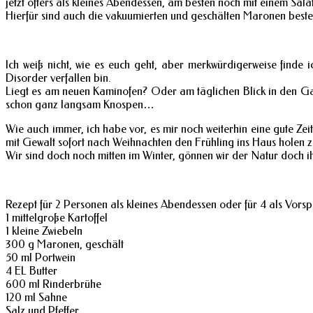
jetzt öfters als kleines Abendessen, am besten noch mit einem Sala
Hierfür sind auch die vakuumierten und geschälten Maronen besten
Ich weiß nicht, wie es euch geht, aber merkwürdigerweise finde
Disorder verfallen bin.
Liegt es am neuen Kaminofen? Oder am täglichen Blick in den Gart
schon ganz langsam Knospen…
Wie auch immer, ich habe vor, es mir noch weiterhin eine gute 
mit Gewalt sofort nach Weihnachten den Frühling ins Haus holen zu w
Wir sind doch noch mitten im Winter, gönnen wir der Natur doch i
Rezept für 2 Personen als kleines Abendessen oder für 4 als Vorsp
1 mittelgroße Kartoffel
1 kleine Zwiebeln
300 g Maronen, geschält
50 ml Portwein
4 EL Butter
600 ml Rinderbrühe
120 ml Sahne
Salz und Pfeffer