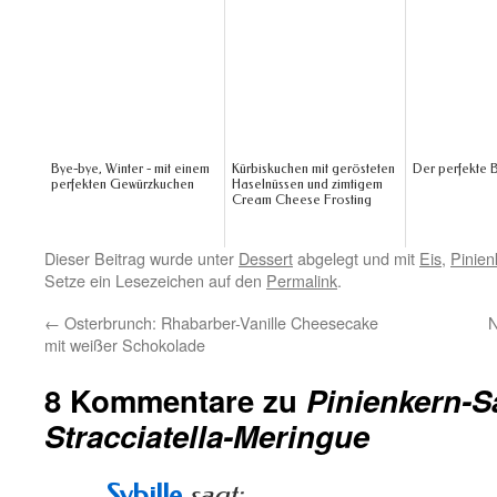
Bye-bye, Winter - mit einem
Kürbiskuchen mit gerösteten
Der perfekte B
perfekten Gewürzkuchen
Haselnüssen und zimtigem
Cream Cheese Frosting
Dieser Beitrag wurde unter
Dessert
abgelegt und mit
Eis
,
Pinien
Setze ein Lesezeichen auf den
Permalink
.
←
Osterbrunch: Rhabarber-Vanille Cheesecake
N
mit weißer Schokolade
8 Kommentare zu
Pinienkern-S
Stracciatella-Meringue
Sybille
sagt: