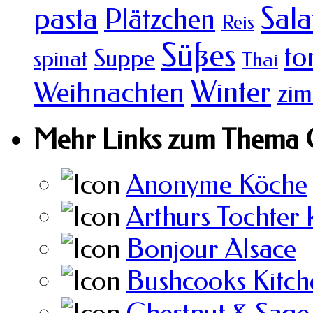
pasta
Sala
Plätzchen
Reis
Süßes
to
Suppe
spinat
Thai
Winter
Weihnachten
zim
Mehr Links zum Thema 
Anonyme Köche
Arthurs Tochter 
Bonjour Alsace
Bushcooks Kitch