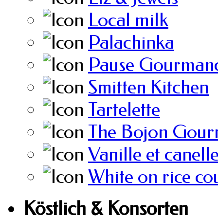
Local milk
Palachinka
Pause Gourmand
Smitten Kitchen
Tartelette
The Bojon Gour
Vanille et canell
White on rice co
Köstlich & Konsorten