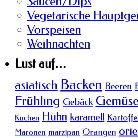
Saucen/Dips
Vegetarische Hauptger
Vorspeisen
Weihnachten
Lust auf…
Backen
asiatisch
Beeren
Frühling
Gemüs
Gebäck
Huhn
karamell
Kartoffe
Kuchen
orie
Orangen
Maronen
marzipan