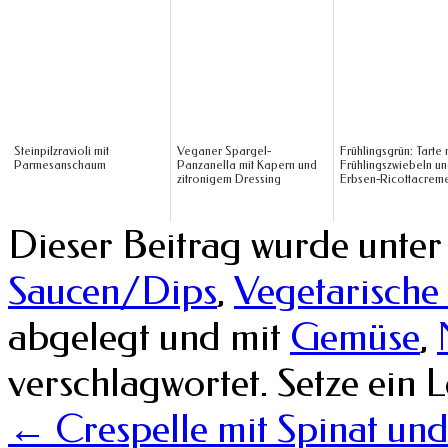
Steinpilzravioli mit
Veganer Spargel-
Frühlingsgrün: Tarte 
Parmesanschaum
Panzanella mit Kapern und
Frühlingszwiebeln u
zitronigem Dressing
Erbsen-Ricottacrem
Dieser Beitrag wurde unte
Saucen/Dips
,
Vegetarische
abgelegt und mit
Gemüse
,
verschlagwortet. Setze ein 
←
Crespelle mit Spinat un