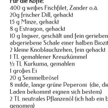
Für die Köfte:
400 g weißes Fischfilet, Zander o.ä.
20g frischer Dill, gehackt
15 g Minze, gehackt
8 g Estragon, gehackt
10 g Ingwer, geschält und fein gerieben
abgeriebene Schale einer halben Biozi
2 kleine Knoblauchzehen, fein gehackt
1 TL gemahlener Kreuzkümmel
½ TL Kurkuma, gemahlen
1 großes Ei
20 g Semmelbrösel
8 milde, lange grüne Peperoni (die, di
Laden bekommt eignen sich bestens)
2 TL neutrales Pflanzenöl (ich hab ein
genomen)