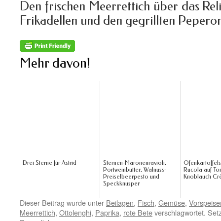
Den frischen Meerrettich über das Rel
Frikadellen und den gegrillten Peperon
Mehr davon!
Drei Sterne für Astrid
Sternen-Maronenravioli,
Ofenkartoffels
Portweinbutter, Walnuss-
Rucola auf To
Preiselbeerpesto und
Knoblauch Cr
Speckknusper
Dieser Beitrag wurde unter
Beilagen
,
Fisch
,
Gemüse
,
Vorspeise
Meerrettich
,
Ottolenghi
,
Paprika
,
rote Bete
verschlagwortet. Set