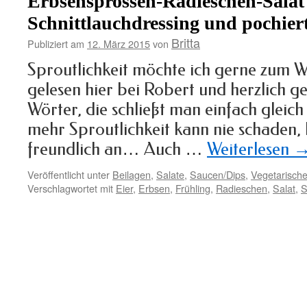
Erbsensprossen-Radieschen-Sala
Schnittlauchdressing und pochier
Britta
Publiziert am
12. März 2015
von
Sproutlichkeit möchte ich gerne zum 
gelesen hier bei Robert und herzlich g
Wörter, die schließt man einfach gleich 
mehr Sproutlichkeit kann nie schaden, 
freundlich an… Auch …
Weiterlesen
Veröffentlicht unter
Beilagen
,
Salate
,
Saucen/Dips
,
Vegetarische
Verschlagwortet mit
Eier
,
Erbsen
,
Frühling
,
Radieschen
,
Salat
,
S