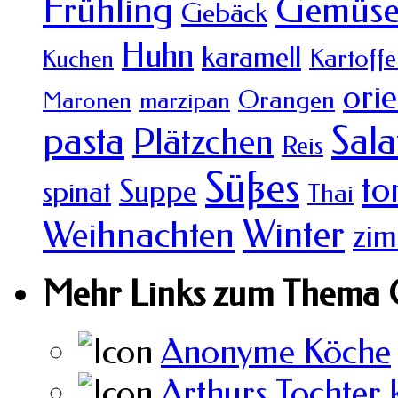
Frühling
Gemüs
Gebäck
Huhn
karamell
Kartoffe
Kuchen
orie
Orangen
Maronen
marzipan
pasta
Sala
Plätzchen
Reis
Süßes
to
Suppe
spinat
Thai
Winter
Weihnachten
zim
Mehr Links zum Thema 
Anonyme Köche
Arthurs Tochter 