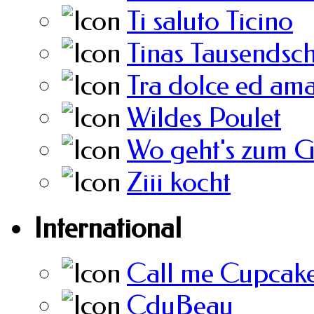
Ti saluto Ticino
Tinas Tausendsc
Tra dolce ed am
Wildes Poulet
Wo geht's zum 
Ziii kocht
International
Call me Cupcak
CduBeau