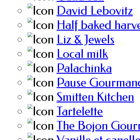
David Lebovitz
Half baked harve
Liz & Jewels
Local milk
Palachinka
Pause Gourmand
Smitten Kitchen
Tartelette
The Bojon Gour