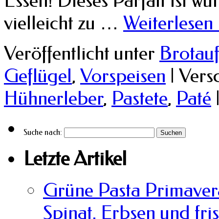
Essen! Dieses Parfait ist w
vielleicht zu …
Weiterlesen
Veröffentlicht unter
Brotauf
Geflügel
,
Vorspeisen
|
Vers
Hühnerleber
,
Pastete
,
Paté
Suche nach:
Letzte Artikel
Grüne Pasta Primavera
Spinat, Erbsen und fri