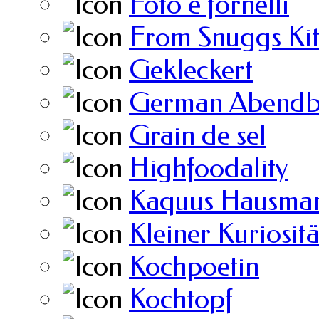
Foto e fornelli
From Snuggs Ki
Gekleckert
German Abendb
Grain de sel
Highfoodality
Kaquus Hausman
Kleiner Kuriosit
Kochpoetin
Kochtopf