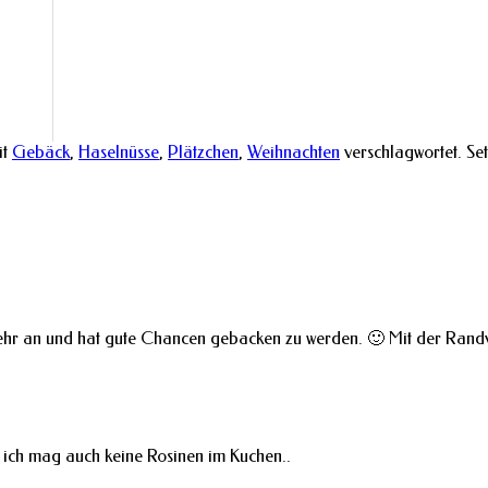
it
Gebäck
,
Haselnüsse
,
Plätzchen
,
Weihnachten
verschlagwortet. Se
ehr an und hat gute Chancen gebacken zu werden. 🙂 Mit der Randva
 ich mag auch keine Rosinen im Kuchen..