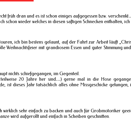
recht früh dran und es ist schon einiges aufgegessen bzw. verschenk
h schon wieder welches in diesen saftigen Schnecken enthalten, ich
uren, ich bin bestens gelaunt, auf der Fahrt zur Arbeit läuft „Chri
olle Weihnachtsfeier mit grandiosem Essen und guter Stimmung und
aupt nichts schiefgegangen, im Gegenteil.
 teilweise 20 Jahre her sind…) gerne mal in die Hose gegange
e, ist dieses Jahr tatsächlich alles ohne Missgeschicke gelungen,
h wirklich sehr einfach zu backen und auch für Grobmotoriker geeig
ze wird aufgerollt und einfach in Scheiben geschnitten.