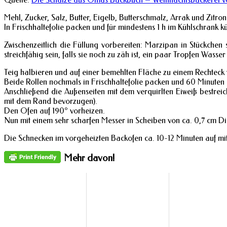
Mehl, Zucker, Salz, Butter, Eigelb, Butterschmalz, Arrak und Zitron
In Frischhaltefolie packen und für mindestens 1 h im Kühlschrank k
Zwischenzeitlich die Füllung vorbereiten: Marzipan in Stückche
streichfähig sein, falls sie noch zu zäh ist, ein paar Tropfen Wasse
Teig halbieren und auf einer bemehlten Fläche zu einem Rechteck 
Beide Rollen nochmals in Frischhaltefolie packen und 60 Minuten 
Anschließend die Außenseiten mit dem verquirlten Eiweiß bestre
mit dem Rand bevorzugen).
Den Ofen auf 190° vorheizen.
Nun mit einem sehr scharfen Messer in Scheiben von ca. 0,7 cm Di
Die Schnecken im vorgeheizten Backofen ca. 10-12 Minuten auf mit
Mehr davon!