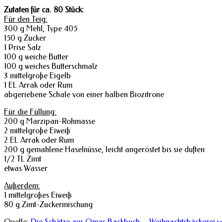
Zutaten für ca. 80 Stück:
Für den Teig:
300 g Mehl, Type 405
150 g Zucker
1 Prise Salz
100 g weiche Butter
100 g weiches Butterschmalz
3 mittelgroße Eigelb
1 EL Arrak oder Rum
abgeriebene Schale von einer halben Biozitrone
Für die Füllung:
200 g Marzipan-Rohmasse
2 mittelgroße Eiweiß
2 EL Arrak oder Rum
200 g gemahlene Haselnüsse, leicht angeröstet bis sie duften
1/2 TL Zimt
etwas Wasser
Außerdem:
1 mittelgroßes Eiweiß
80 g Zimt-Zuckermischung
Quelle:
Die Schätze aus Omas Backbuch – Weihnachtsbäckerei 