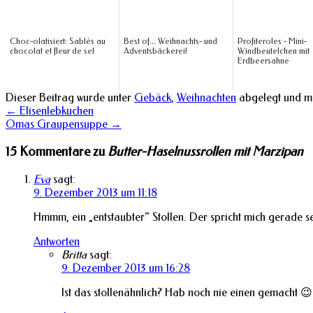
Choc-olatisiert: Sablés au
Best of... Weihnachts- und
Profiteroles - Mini-
chocolat et fleur de sel
Adventsbäckerei!
Windbeutelchen mit
Erdbeersahne
Dieser Beitrag wurde unter
Gebäck
,
Weihnachten
abgelegt und m
←
Elisenlebkuchen
Omas Graupensuppe
→
15 Kommentare zu
Butter-Haselnussrollen mit Marzipan
Eva
sagt:
9. Dezember 2013 um 11:18
Hmmm, ein „entstaubter“ Stollen. Der spricht mich gerade s
Antworten
Britta
sagt:
9. Dezember 2013 um 16:28
Ist das stollenähnlich? Hab noch nie einen gemacht 