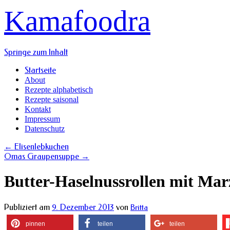
Kamafoodra
Springe zum Inhalt
Startseite
About
Rezepte alphabetisch
Rezepte saisonal
Kontakt
Impressum
Datenschutz
←
Elisenlebkuchen
Omas Graupensuppe
→
Butter-Haselnussrollen mit Mar
Publiziert am
9. Dezember 2013
von
Britta
pinnen
teilen
teilen