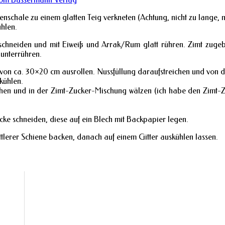
enschale zu einem glatten Teig verkneten (Achtung, nicht zu lange, nu
ühlen.
n schneiden und mit Eiweiß und Arrak/Rum glatt rühren. Zimt zug
r unterrühren.
von ca. 30×20 cm ausrollen. Nussfüllung daraufstreichen und von de
kühlen.
ichen und in der Zimt-Zucker-Mischung wälzen (ich habe den Zimt
cke schneiden, diese auf ein Blech mit Backpapier legen.
tlerer Schiene backen, danach auf einem Gitter auskühlen lassen.