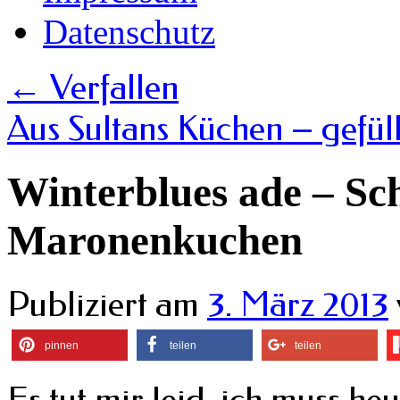
Datenschutz
←
Verfallen
Aus Sultans Küchen – gefül
Winterblues ade – Sc
Maronenkuchen
Publiziert am
3. März 2013
pinnen
teilen
teilen
Es tut mir leid, ich muss h