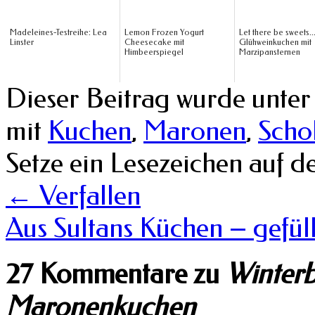
Madeleines-Testreihe: Lea
Lemon Frozen Yogurt
Let there be sweets..
Linster
Cheesecake mit
Glühweinkuchen mit
Himbeerspiegel
Marzipansternen
Dieser Beitrag wurde unte
mit
Kuchen
,
Maronen
,
Scho
Setze ein Lesezeichen auf 
←
Verfallen
Aus Sultans Küchen – gefül
27 Kommentare zu
Winterb
Maronenkuchen