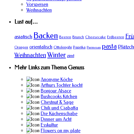
Vorspeisen
Weihnachten
Lust auf…
Backen
Frü
asiatisch
Beeren
Brunch
Cheesecake
Erdbeeren
pasta
Plätzc
orientalisch
Ottolenghi
Orangen
Paprika
Parmesan
Winter
Weihnachten
zimt
Mehr Links zum Thema Genuss
Anonyme Köche
Arthurs Tochter kocht
Bonjour Alsace
Bushcooks Kitchen
Chestnut & Sage
Chili und Ciabatta
Die Küchenschabe
Dinner um Acht
Esskultur
Flowers on my plate