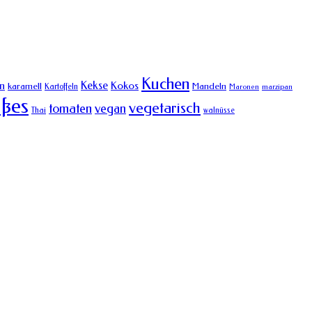
Kuchen
Kekse
n
Kokos
karamell
Mandeln
Kartoffeln
Maronen
marzipan
ßes
vegetarisch
tomaten
vegan
Thai
walnüsse