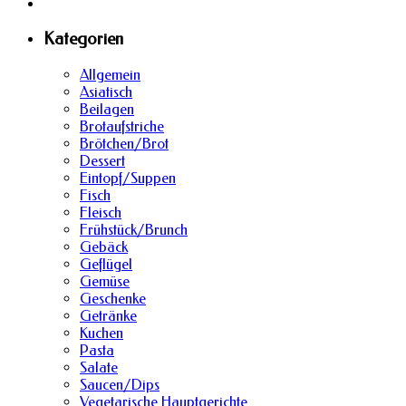
Kategorien
Allgemein
Asiatisch
Beilagen
Brotaufstriche
Brötchen/Brot
Dessert
Eintopf/Suppen
Fisch
Fleisch
Frühstück/Brunch
Gebäck
Geflügel
Gemüse
Geschenke
Getränke
Kuchen
Pasta
Salate
Saucen/Dips
Vegetarische Hauptgerichte