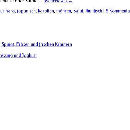
l Gemüse oder Salate …
Weiterlesen
→
kurihara
,
japanisch
,
karotten
,
möhren
,
Salat
,
thunfisch
|
8 Kommenta
 Spinat, Erbsen und frischen Kräutern
essing und Joghurt