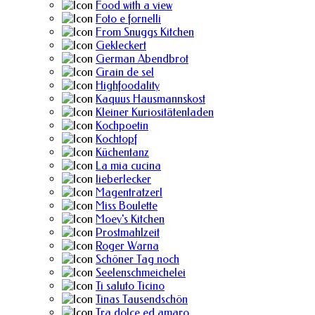
Food with a view
Foto e fornelli
From Snuggs Kitchen
Gekleckert
German Abendbrot
Grain de sel
Highfoodality
Kaquus Hausmannskost
Kleiner Kuriositätenladen
Kochpoetin
Kochtopf
Küchentanz
La mia cucina
lieberlecker
Magentratzerl
Miss Boulette
Moey's Kitchen
Prostmahlzeit
Roger Warna
Schöner Tag noch
Seelenschmeichelei
Ti saluto Ticino
Tinas Tausendschön
Tra dolce ed amaro