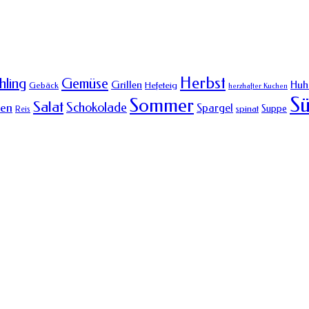
Herbst
Gemüse
hling
Grillen
Huh
Hefeteig
Gebäck
herzhafter Kuchen
Sü
Sommer
Salat
Schokolade
hen
Spargel
Suppe
spinat
Reis