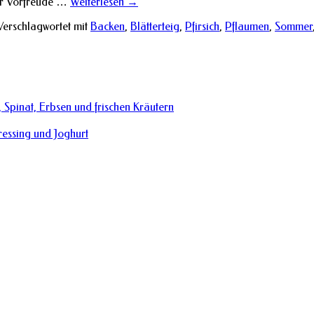
ler Vorfreude …
Weiterlesen
→
Verschlagwortet mit
Backen
,
Blätterteig
,
Pfirsich
,
Pflaumen
,
Sommer
 Spinat, Erbsen und frischen Kräutern
essing und Joghurt