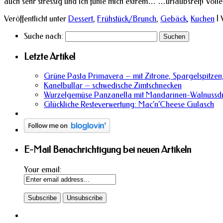
auch sehr stressig und ich fühle mich extrem… …urlaubsreif! Vol
Veröffentlicht unter
Dessert
,
Frühstück/Brunch
,
Gebäck
,
Kuchen
|
Suche nach:
Letzte Artikel
Grüne Pasta Primavera – mit Zitrone, Spargelspitzen,
Kanelbullar – schwedische Zimtschnecken
Wurzelgemüse Panzanella mit Mandarinen-Walnussdr
Glückliche Resteverwertung: Mac’n’Cheese Gulasch
E-Mail Benachrichtigung bei neuen Artikeln
Your email: