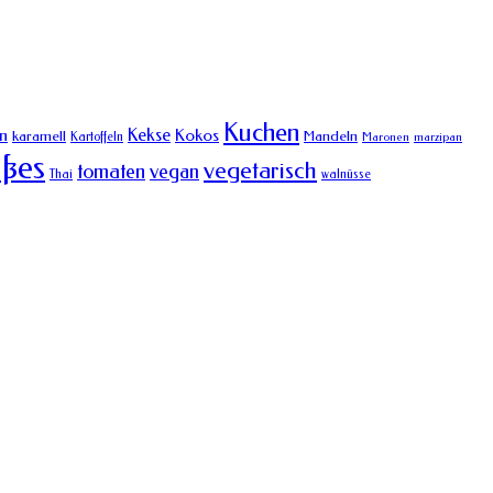
Kuchen
Kekse
n
Kokos
karamell
Mandeln
Kartoffeln
Maronen
marzipan
ßes
vegetarisch
tomaten
vegan
Thai
walnüsse