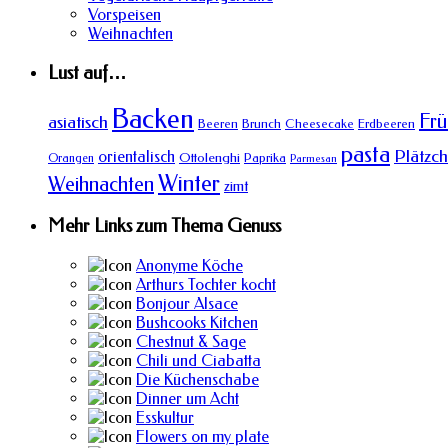
Vorspeisen
Weihnachten
Lust auf…
Backen
Frü
asiatisch
Beeren
Brunch
Cheesecake
Erdbeeren
pasta
Plätzc
orientalisch
Ottolenghi
Orangen
Paprika
Parmesan
Winter
Weihnachten
zimt
Mehr Links zum Thema Genuss
Anonyme Köche
Arthurs Tochter kocht
Bonjour Alsace
Bushcooks Kitchen
Chestnut & Sage
Chili und Ciabatta
Die Küchenschabe
Dinner um Acht
Esskultur
Flowers on my plate