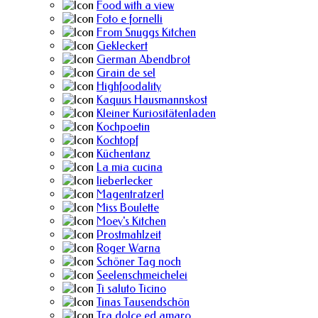
Food with a view
Foto e fornelli
From Snuggs Kitchen
Gekleckert
German Abendbrot
Grain de sel
Highfoodality
Kaquus Hausmannskost
Kleiner Kuriositätenladen
Kochpoetin
Kochtopf
Küchentanz
La mia cucina
lieberlecker
Magentratzerl
Miss Boulette
Moey's Kitchen
Prostmahlzeit
Roger Warna
Schöner Tag noch
Seelenschmeichelei
Ti saluto Ticino
Tinas Tausendschön
Tra dolce ed amaro