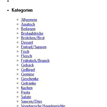
Kategorien
Allgemein
Asiatisch
Beilagen
Brotaufstriche
Brötchen/Brot
Dessert
Eintopf/Suppen
Fisch
Fleisch
Frühstück/Brunch
Gebäck
Geflügel
Gemüse
Geschenke
Getränke
Kuchen
Pasta
Salate
Saucen/Dips
Vegetarische Hauptgerichte