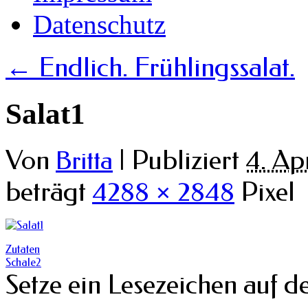
Datenschutz
←
Endlich. Frühlingssalat.
Salat1
Von
|
Publiziert
4. Ap
Britta
beträgt
4288 × 2848
Pixel
Zutaten
Schale2
Setze ein Lesezeichen auf 