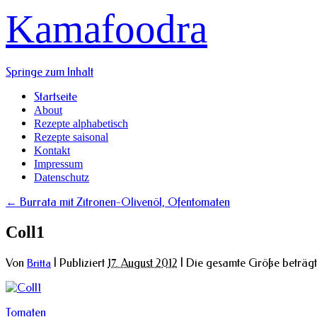
Kamafoodra
Springe zum Inhalt
Startseite
About
Rezepte alphabetisch
Rezepte saisonal
Kontakt
Impressum
Datenschutz
←
Burrata mit Zitronen-Olivenöl, Ofentomaten
Coll1
Von
|
Publiziert
17. August 2012
|
Die gesamte Größe beträg
Britta
Tomaten