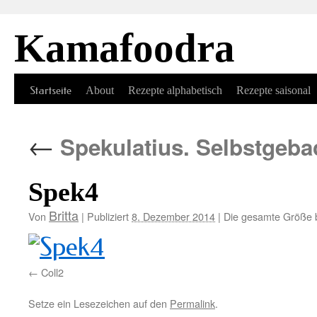
Kamafoodra
Springe
Startseite
About
Rezepte alphabetisch
Rezepte saisonal
zum
←
Spekulatius. Selbstgeba
Inhalt
Spek4
Britta
Von
|
Publiziert
8. Dezember 2014
|
Die gesamte Größe 
Coll2
Setze ein Lesezeichen auf den
Permalink
.