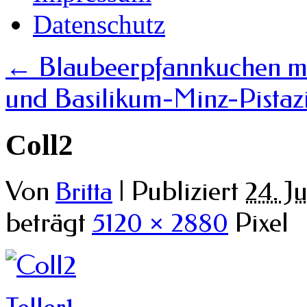
Datenschutz
←
Blaubeerpfannkuchen mi
und Basilikum-Minz-Pistaz
Coll2
Von
|
Publiziert
24. Ju
Britta
beträgt
5120 × 2880
Pixel